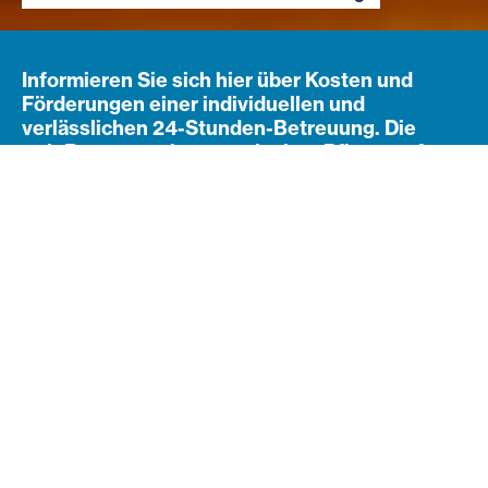
Informieren Sie sich hier über Kosten und
Förderungen einer individuellen und
verlässlichen 24-Stunden-Betreuung. Die
24h.Betreuung kann auch ohne Pflegestufe
(Pflegestufe 0) in Anspruch genommen
werden. Eine Förderung für die 24h.Betreuung
gibt es ab Pflegestufe 3. Gerne beraten wir Sie
und Ihre Angehörigen.
Was kostet eine 24-Stunden-
Betreuung?
Der Kostenrechner gibt Ihnen einen guten
Überblick der Gesamtkosten, aufgesplittet